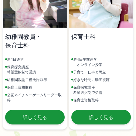
幼稚園教員・
保育士科
保育士科
週4日通学
週4日午前通学
＋オンライン授業
保育探究講座
希望選択制で受講
子育て・仕事と両立
幼稚園教諭二種免許取得
好きな時間に動画視聴
保育士資格取得
保育探究講座
希望選択制で受講
公認ネイチャーゲームリーダー取
得
保育士資格取得
詳しく見る
詳しく見る