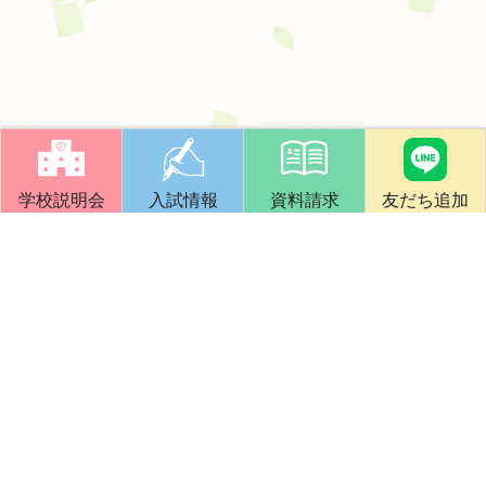
学校説明会
入試情報
資料請求
友だち追加
竹早教員保育士養成所
文部科学省・厚生労働省指定認可校
指導大学：国立大学法人東京学芸大学
創立140年の伝統と実績で、
誠実で有為な幼稚園教員・保育士を養成します。