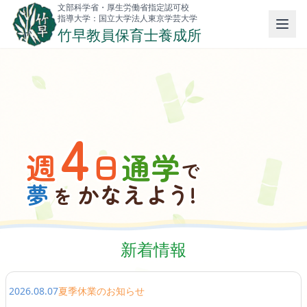
文部科学省・厚生労働省指定認可校
指導大学：国立大学法人東京学芸大学
竹早教員保育士養成所
4
週
日
通学
で
夢
かなえよう!
を
新着情報
2026.08.07
夏季休業のお知らせ