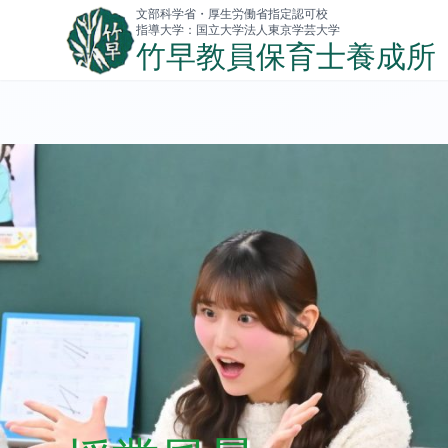
文部科学省・厚生労働省指定認可校
指導大学：国立大学法人東京学芸大学
竹早教員保育士養成所