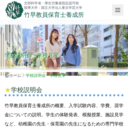
文部科学省・厚生労働省指定認可校
指導大学：国立大学法人東京学芸大学
竹早教員保育士養成所
学校説明会・学校見学
ホーム
学校説明会・学校見学
★
学校説明会
竹早教員保育士養成所の概要、入学試験内容、学費、奨学
金についての説明。学生の体験発表、模擬授業、施設見学
など、幼稚園の先生・保育園の先生になるための専門学校