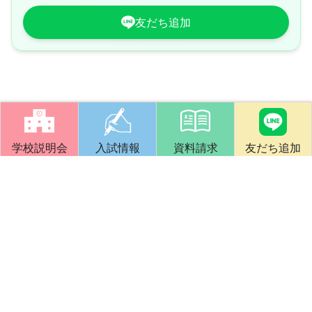
友だち追加
学校説明会
入試情報
資料請求
友だち追加
竹早教員保育士養成所
文部科学省・厚生労働省指定認可校
指導大学：国立大学法人東京学芸大学
創立140年の伝統と実績で、
誠実で有為な幼稚園教員・保育士を養成します。