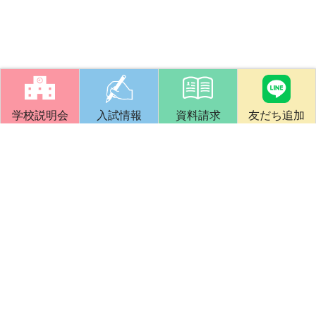
学校説明会
入試情報
資料請求
友だち追加
竹早教員保育士養成所
文部科学省・厚生労働省指定認可校
指導大学：国立大学法人東京学芸大学
創立140年の伝統と実績で、
誠実で有為な幼稚園教員・保育士を養成します。