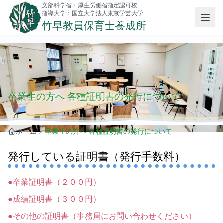
文部科学省・厚生労働省指定認可校
指導大学：国立大学法人東京学芸大学
竹早教員保育士養成所
卒業生の方へ 各種証明書の発行について
ホーム
卒業生の方へ 各種証明書の発行について
発行している証明書（発行手数料）
●卒業証明書（２００円）
●成績証明書（３００円）
●その他の証明書
（事務局にお問い合わせください）